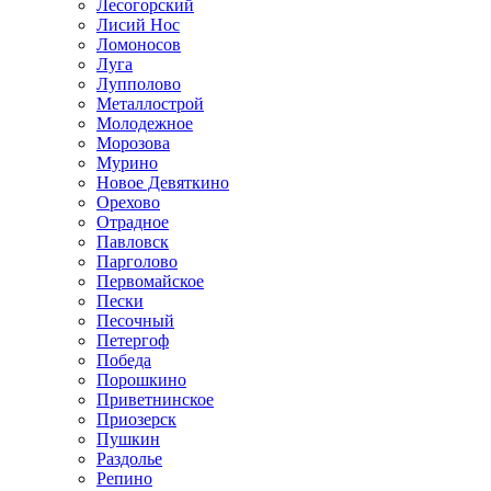
Лесогорский
Лисий Нос
Ломоносов
Луга
Лупполово
Металлострой
Молодежное
Морозова
Мурино
Новое Девяткино
Орехово
Отрадное
Павловск
Парголово
Первомайское
Пески
Песочный
Петергоф
Победа
Порошкино
Приветнинское
Приозерск
Пушкин
Раздолье
Репино