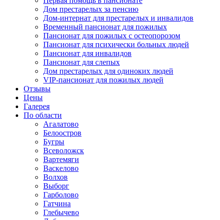
Первая помощь в пансионате
Дом престарелых за пенсию
Дом-интернат для престарелых и инвалидов
Временный пансионат для пожилых
Пансионат для пожилых с остеопорозом
Пансионат для психически больных людей
Пансионат для инвалидов
Пансионат для слепых
Дом престарелых для одиноких людей
VIP-пансионат для пожилых людей
Отзывы
Цены
Галерея
По области
Агалатово
Белоостров
Бугры
Всеволожск
Вартемяги
Васкелово
Волхов
Выборг
Гарболово
Гатчина
Глебычево