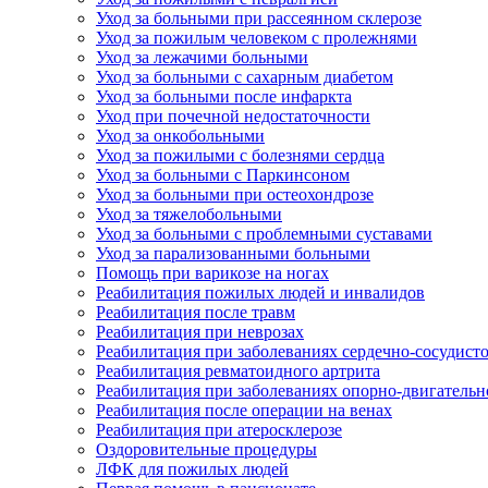
Уход за больными при рассеянном склерозе
Уход за пожилым человеком с пролежнями
Уход за лежачими больными
Уход за больными с сахарным диабетом
Уход за больными после инфаркта
Уход при почечной недостаточности
Уход за онкобольными
Уход за пожилыми с болезнями сердца
Уход за больными с Паркинсоном
Уход за больными при остеохондрозе
Уход за тяжелобольными
Уход за больными с проблемными суставами
Уход за парализованными больными
Помощь при варикозе на ногах
Реабилитация пожилых людей и инвалидов
Реабилитация после травм
Реабилитация при неврозах
Реабилитация при заболеваниях сердечно-сосудист
Реабилитация ревматоидного артрита
Реабилитация при заболеваниях опорно-двигательн
Реабилитация после операции на венах
Реабилитация при атеросклерозе
Оздоровительные процедуры
ЛФК для пожилых людей