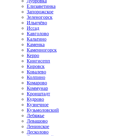
Дубровка
Елизаветинка
Запорожское
Зеленогорск
Ильичёво
Иссад
Кавголово
Кальтино
Каменка
Каменногорск
Керро
Кингисепп
Кировск
Ковалево
Колпино
Комарово
Коммунар
Кронштадт
Кудрово
Кузнечное
Кузьмоловский
Лебяжье
Левашово
Ленинское
Лесколово