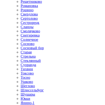
Решетниково
Романовка
Рощино
Свердлова
Сертолово
Сестрорецк
Сланцы
Смолячково
Снегиревка
Солнечное
Сосново
Сосновый бор
Старая
Стрельна
Стеклянный
Суоранда
Тихвин
Токсово
Тосно
Ушково
Щеглово
Шлиссельбург
Шушары
Юкки
Янино-1