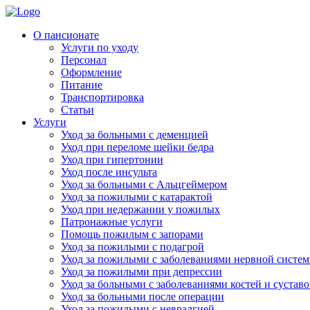
Skip
to
Родительская Усадьба
Пансионат для пожилых людей «Родительская усадьба»
О пансионате
content
Услуги по уходу
Персонал
Оформление
Питание
Транспортировка
Статьи
Услуги
Уход за больными с деменцией
Уход при переломе шейки бедра
Уход при гипертонии
Уход после инсульта
Уход за больными с Альцгеймером
Уход за пожилыми с катарактой
Уход при недержании у пожилых
Патронажные услуги
Помощь пожилым с запорами
Уход за пожилыми с подагрой
Уход за пожилыми с заболеваниями нервной систе
Уход за пожилыми при депрессии
Уход за больными с заболеваниями костей и суставо
Уход за больными после операции
Уход за пожилыми с невралгией