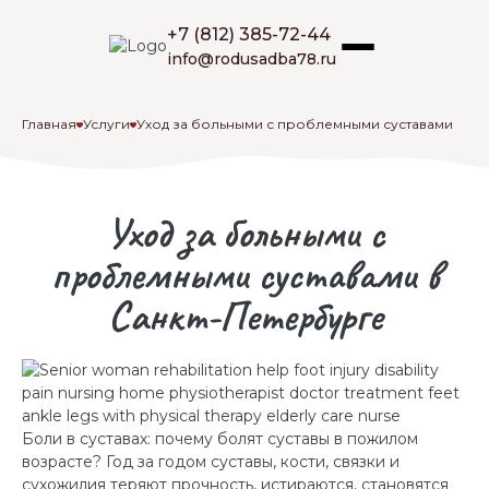
Skip
to
+7 (812) 385-72-44
Родительская Усадьба
Пансионат для пожилых людей «Родительская
content
info@rodusadba78.ru
усадьба»
Главная
Услуги
Уход за больными с проблемными суставами
Уход за больными с
проблемными суставами в
Санкт-Петербурге
Боли в суставах: почему болят суставы в пожилом
возрасте? Год за годом суставы, кости, связки и
сухожилия теряют прочность, истираются, становятся