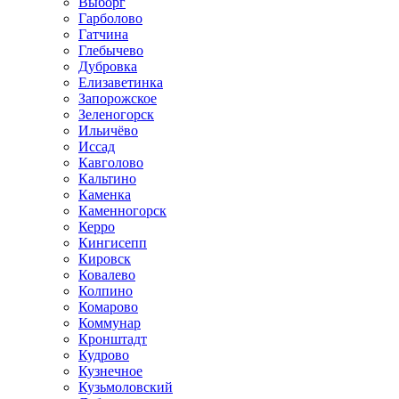
Выборг
Гарболово
Гатчина
Глебычево
Дубровка
Елизаветинка
Запорожское
Зеленогорск
Ильичёво
Иссад
Кавголово
Кальтино
Каменка
Каменногорск
Керро
Кингисепп
Кировск
Ковалево
Колпино
Комарово
Коммунар
Кронштадт
Кудрово
Кузнечное
Кузьмоловский