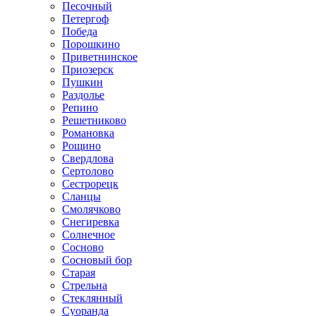
Песочный
Петергоф
Победа
Порошкино
Приветнинское
Приозерск
Пушкин
Раздолье
Репино
Решетниково
Романовка
Рощино
Свердлова
Сертолово
Сестрорецк
Сланцы
Смолячково
Снегиревка
Солнечное
Сосново
Сосновый бор
Старая
Стрельна
Стеклянный
Суоранда