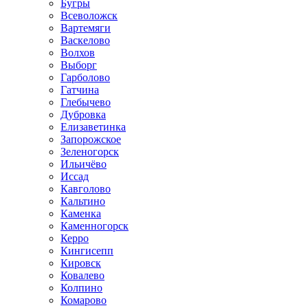
Бугры
Всеволожск
Вартемяги
Васкелово
Волхов
Выборг
Гарболово
Гатчина
Глебычево
Дубровка
Елизаветинка
Запорожское
Зеленогорск
Ильичёво
Иссад
Кавголово
Кальтино
Каменка
Каменногорск
Керро
Кингисепп
Кировск
Ковалево
Колпино
Комарово