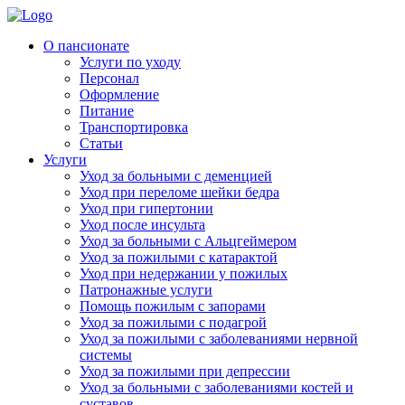
Skip
to
Родительская Усадьба
Пансионат для пожилых людей «Родительская усадьба»
О пансионате
content
Услуги по уходу
Персонал
Оформление
Питание
Транспортировка
Статьи
Услуги
Уход за больными с деменцией
Уход при переломе шейки бедра
Уход при гипертонии
Уход после инсульта
Уход за больными с Альцгеймером
Уход за пожилыми с катарактой
Уход при недержании у пожилых
Патронажные услуги
Помощь пожилым с запорами
Уход за пожилыми с подагрой
Уход за пожилыми с заболеваниями нервной
системы
Уход за пожилыми при депрессии
Уход за больными с заболеваниями костей и
суставов