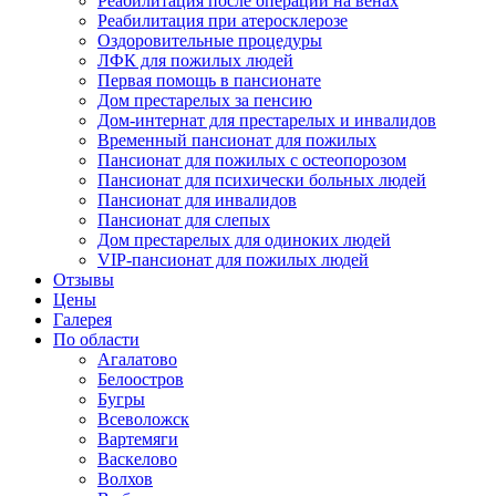
Реабилитация после операции на венах
Реабилитация при атеросклерозе
Оздоровительные процедуры
ЛФК для пожилых людей
Первая помощь в пансионате
Дом престарелых за пенсию
Дом-интернат для престарелых и инвалидов
Временный пансионат для пожилых
Пансионат для пожилых с остеопорозом
Пансионат для психически больных людей
Пансионат для инвалидов
Пансионат для слепых
Дом престарелых для одиноких людей
VIP-пансионат для пожилых людей
Отзывы
Цены
Галерея
По области
Агалатово
Белоостров
Бугры
Всеволожск
Вартемяги
Васкелово
Волхов