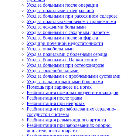
Уход за больными после операции
Уход за пожилыми с невралгией
Уход за больными при рассеянном склерозе
Уход за пожилым человеком с пролежнями
Уход за лежачими больными
Уход за больными с сахарным диабетом
Уход за больными после инфаркта
Уход при почечной недостаточности
Уход за онкобольными
Уход за пожилыми с болезнями сердца
Уход за больными с Паркинсоном
Уход за больными при остеохондрозе
Уход за тяжелобольными
Уход за больными с проблемными суставами
Уход за парализованными больными
Помощь при варикозе на ногах
Реабилитация пожилых людей и инвалидов
Реабилитация после травм
Реабилитация при неврозах
Реабилитация при заболеваниях сердечно-
сосудистой системы
Реабилитация ревматоидного артрита
Реабилитация при заболеваниях опорно-
двигательного аппарата