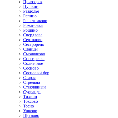
Приозерск
Пушкин
Раздолье
Репино
Решетниково
Романовка
Рощино
Свердлова
Сертолово
Сестрорецк
Сланцы
Смолячково
Снегиревка
Солнечное
Сосново
Сосновый бор
Старая
Стрельна
Стеклянный
Суоранда
Тихвин
Токсово
Тосно
Ушково
Щеглово