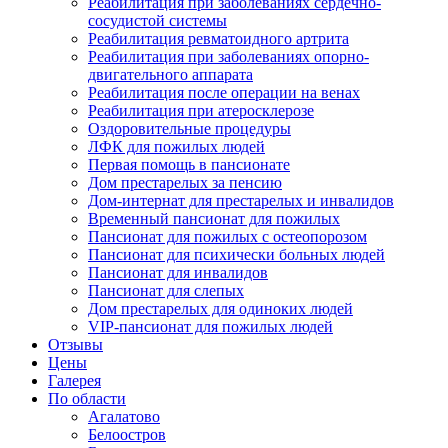
Реабилитация при заболеваниях сердечно-
сосудистой системы
Реабилитация ревматоидного артрита
Реабилитация при заболеваниях опорно-
двигательного аппарата
Реабилитация после операции на венах
Реабилитация при атеросклерозе
Оздоровительные процедуры
ЛФК для пожилых людей
Первая помощь в пансионате
Дом престарелых за пенсию
Дом-интернат для престарелых и инвалидов
Временный пансионат для пожилых
Пансионат для пожилых с остеопорозом
Пансионат для психически больных людей
Пансионат для инвалидов
Пансионат для слепых
Дом престарелых для одиноких людей
VIP-пансионат для пожилых людей
Отзывы
Цены
Галерея
По области
Агалатово
Белоостров