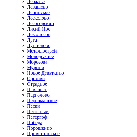
Лебяжье
Левашово
Ленинское
Лесколово
Лесогорский
Лисий Нос
Ломоносов
Луга
Лупполово
Металлострой
Молодежное
Морозова
Мурино
Новое Девяткино
Орехово
Отрадное
Павловск
Парголово
Первомайское
Пески
Песочный
Петергоф
Победа
Порошкино
Приветнинское