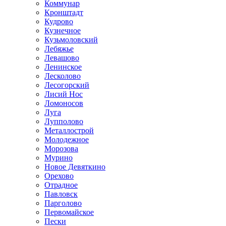
Коммунар
Кронштадт
Кудрово
Кузнечное
Кузьмоловский
Лебяжье
Левашово
Ленинское
Лесколово
Лесогорский
Лисий Нос
Ломоносов
Луга
Лупполово
Металлострой
Молодежное
Морозова
Мурино
Новое Девяткино
Орехово
Отрадное
Павловск
Парголово
Первомайское
Пески