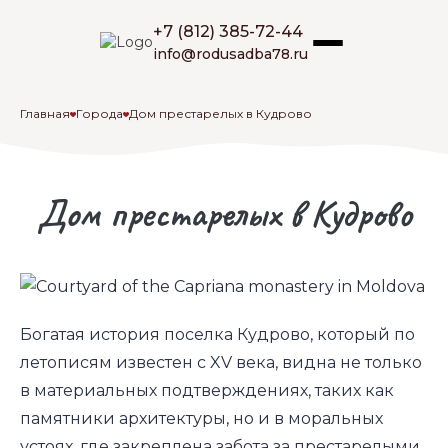
Skip
to
+7 (812) 385-72-44
Родительская Усадьба
Пансионат для пожилых людей «Родительская
content
info@rodusadba78.ru
усадьба»
Главная
Города
Дом престарелых в Кудрово
Дом престарелых в Кудрово
Богатая история поселка Кудрово, который по
летописям известен с XV века, видна не только
в материальных подтверждениях, таких как
памятники архитектуры, но и в моральных
устоях, где закреплена забота за престарелыми