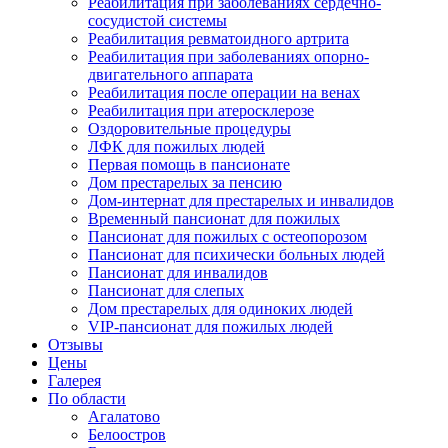
Реабилитация при заболеваниях сердечно-
сосудистой системы
Реабилитация ревматоидного артрита
Реабилитация при заболеваниях опорно-
двигательного аппарата
Реабилитация после операции на венах
Реабилитация при атеросклерозе
Оздоровительные процедуры
ЛФК для пожилых людей
Первая помощь в пансионате
Дом престарелых за пенсию
Дом-интернат для престарелых и инвалидов
Временный пансионат для пожилых
Пансионат для пожилых с остеопорозом
Пансионат для психически больных людей
Пансионат для инвалидов
Пансионат для слепых
Дом престарелых для одиноких людей
VIP-пансионат для пожилых людей
Отзывы
Цены
Галерея
По области
Агалатово
Белоостров