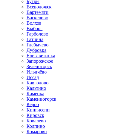
Бугры
Всеволожск
Вартемяги
Васкелово
Волхов
Выборг
Гарболово
Гатчина
Глебычево
Дубровка
Елизаветинка
Запорожское
Зеленогорск
Ильичёво
Иссад
Кавголово
Кальтино
Каменка
Каменногорск
Керро
Кингисепп
Кировск
Ковалево
Колпино
Комарово