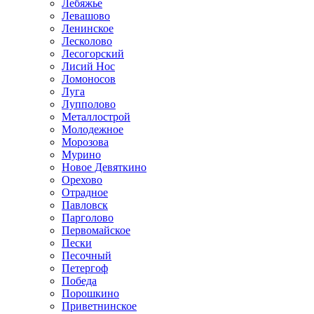
Лебяжье
Левашово
Ленинское
Лесколово
Лесогорский
Лисий Нос
Ломоносов
Луга
Лупполово
Металлострой
Молодежное
Морозова
Мурино
Новое Девяткино
Орехово
Отрадное
Павловск
Парголово
Первомайское
Пески
Песочный
Петергоф
Победа
Порошкино
Приветнинское