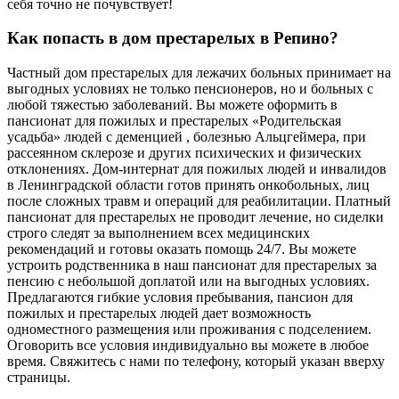
себя точно не почувствует!
Как попасть в дом престарелых в Репино?
Частный дом престарелых для лежачих больных принимает на
выгодных условиях не только пенсионеров, но и больных с
любой тяжестью заболеваний. Вы можете оформить в
пансионат для пожилых и престарелых «Родительская
усадьба» людей с деменцией , болезнью Альцгеймера, при
рассеянном склерозе и других психических и физических
отклонениях. Дом-интернат для пожилых людей и инвалидов
в Ленинградской области готов принять онкобольных, лиц
после сложных травм и операций для реабилитации. Платный
пансионат для престарелых не проводит лечение, но сиделки
строго следят за выполнением всех медицинских
рекомендаций и готовы оказать помощь 24/7. Вы можете
устроить родственника в наш пансионат для престарелых за
пенсию с небольшой доплатой или на выгодных условиях.
Предлагаются гибкие условия пребывания, пансион для
пожилых и престарелых людей дает возможность
одноместного размещения или проживания с подселением.
Оговорить все условия индивидуально вы можете в любое
время. Свяжитесь с нами по телефону, который указан вверху
страницы.