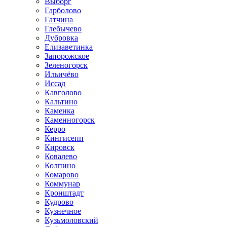
Выборг
Гарболово
Гатчина
Глебычево
Дубровка
Елизаветинка
Запорожское
Зеленогорск
Ильичёво
Иссад
Кавголово
Кальтино
Каменка
Каменногорск
Керро
Кингисепп
Кировск
Ковалево
Колпино
Комарово
Коммунар
Кронштадт
Кудрово
Кузнечное
Кузьмоловский