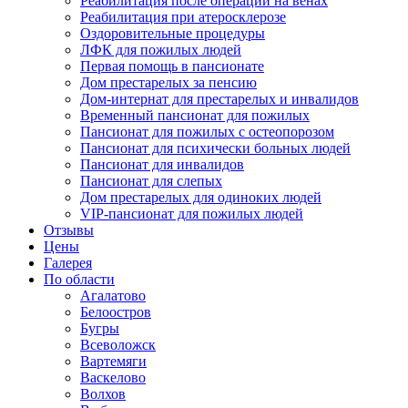
Реабилитация после операции на венах
Реабилитация при атеросклерозе
Оздоровительные процедуры
ЛФК для пожилых людей
Первая помощь в пансионате
Дом престарелых за пенсию
Дом-интернат для престарелых и инвалидов
Временный пансионат для пожилых
Пансионат для пожилых с остеопорозом
Пансионат для психически больных людей
Пансионат для инвалидов
Пансионат для слепых
Дом престарелых для одиноких людей
VIP-пансионат для пожилых людей
Отзывы
Цены
Галерея
По области
Агалатово
Белоостров
Бугры
Всеволожск
Вартемяги
Васкелово
Волхов