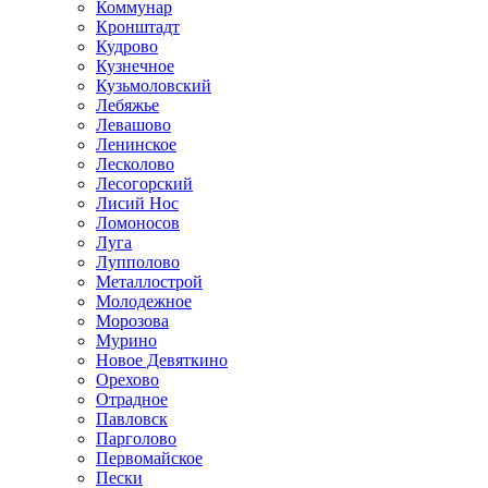
Коммунар
Кронштадт
Кудрово
Кузнечное
Кузьмоловский
Лебяжье
Левашово
Ленинское
Лесколово
Лесогорский
Лисий Нос
Ломоносов
Луга
Лупполово
Металлострой
Молодежное
Морозова
Мурино
Новое Девяткино
Орехово
Отрадное
Павловск
Парголово
Первомайское
Пески