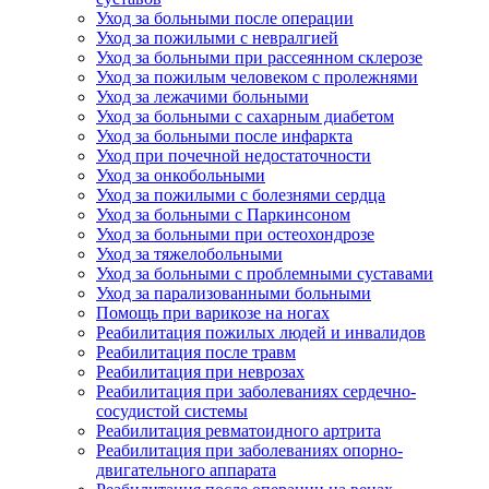
Уход за больными после операции
Уход за пожилыми с невралгией
Уход за больными при рассеянном склерозе
Уход за пожилым человеком с пролежнями
Уход за лежачими больными
Уход за больными с сахарным диабетом
Уход за больными после инфаркта
Уход при почечной недостаточности
Уход за онкобольными
Уход за пожилыми с болезнями сердца
Уход за больными с Паркинсоном
Уход за больными при остеохондрозе
Уход за тяжелобольными
Уход за больными с проблемными суставами
Уход за парализованными больными
Помощь при варикозе на ногах
Реабилитация пожилых людей и инвалидов
Реабилитация после травм
Реабилитация при неврозах
Реабилитация при заболеваниях сердечно-
сосудистой системы
Реабилитация ревматоидного артрита
Реабилитация при заболеваниях опорно-
двигательного аппарата