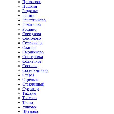
Приозерск
Пушкин
Раздолье
Репино
Решетниково
Романовка
Рощино
Свердлова
Сертолово
Сестрорецк
Сланцы
Смолячково
Снегиревка
Солнечное
Сосново
Сосновый бор
Старая
Стрельна
Стеклянный
Суоранда
Тихвин
Токсово
Тосно
Ушково
Щеглово