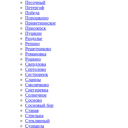
Песочный
Петергоф
Победа
Порошкино
Приветнинское
Приозерск
Пушкин
Раздолье
Репино
Решетниково
Романовка
Рощино
Свердлова
Сертолово
Сестрорецк
Сланцы
Смолячково
Снегиревка
Солнечное
Сосново
Сосновый бор
Старая
Стрельна
Стеклянный
Суоранда