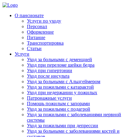
Skip
to
Родительская Усадьба
Пансионат для пожилых людей «Родительская усадьба»
О пансионате
content
Услуги по уходу
Персонал
Оформление
Питание
Транспортировка
Статьи
Услуги
Уход за больными с деменцией
Уход при переломе шейки бедра
Уход при гипертонии
Уход после инсульта
Уход за больными с Альцгеймером
Уход за пожилыми с катарактой
Уход при недержании у пожилых
Патронажные услуги
Помощь пожилым с запорами
Уход за пожилыми с подагрой
Уход за пожилыми с заболеваниями нервной
системы
Уход за пожилыми при депрессии
Уход за больными с заболеваниями костей и
суставов