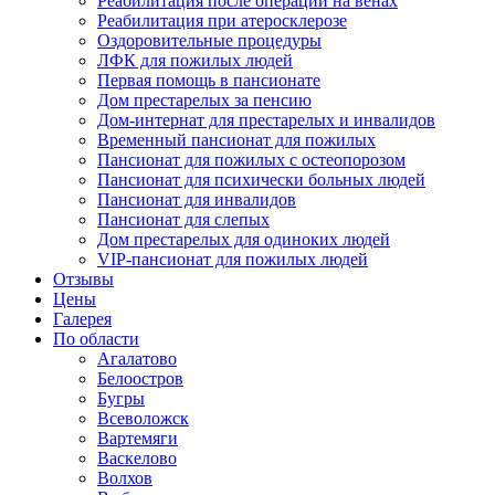
Реабилитация после операции на венах
Реабилитация при атеросклерозе
Оздоровительные процедуры
ЛФК для пожилых людей
Первая помощь в пансионате
Дом престарелых за пенсию
Дом-интернат для престарелых и инвалидов
Временный пансионат для пожилых
Пансионат для пожилых с остеопорозом
Пансионат для психически больных людей
Пансионат для инвалидов
Пансионат для слепых
Дом престарелых для одиноких людей
VIP-пансионат для пожилых людей
Отзывы
Цены
Галерея
По области
Агалатово
Белоостров
Бугры
Всеволожск
Вартемяги
Васкелово
Волхов