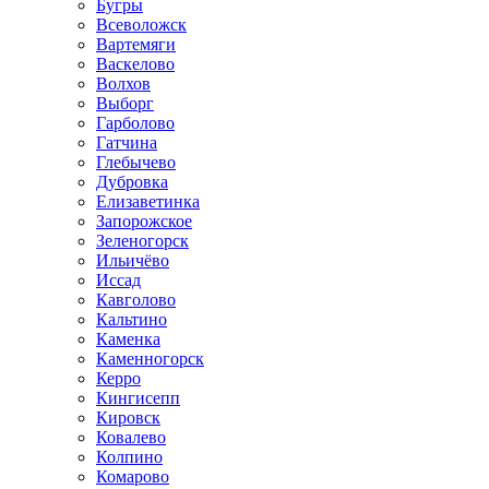
Бугры
Всеволожск
Вартемяги
Васкелово
Волхов
Выборг
Гарболово
Гатчина
Глебычево
Дубровка
Елизаветинка
Запорожское
Зеленогорск
Ильичёво
Иссад
Кавголово
Кальтино
Каменка
Каменногорск
Керро
Кингисепп
Кировск
Ковалево
Колпино
Комарово