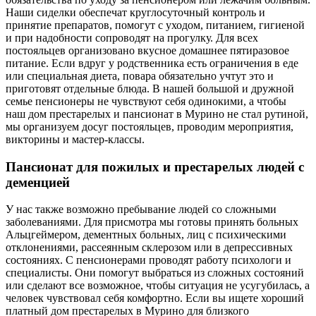
Наши сиделки обеспечат круглосуточный контроль и
принятие препаратов, помогут с уходом, питанием, гигиеной
и при надобности сопроводят на прогулку. Для всех
постояльцев организовано вкусное домашнее пятиразовое
питание. Если вдруг у родственника есть ограничения в еде
или специальная диета, повара обязательно учтут это и
приготовят отдельные блюда. В нашей большой и дружной
семье пенсионеры не чувствуют себя одинокими, а чтобы
наш дом престарелых и пансионат в Мурино не стал рутиной,
мы организуем досуг постояльцев, проводим мероприятия,
викторины и мастер-классы.
Пансионат для пожилых и престарелых людей с
деменцией
У нас также возможно пребывание людей со сложными
заболеваниями. Для присмотра мы готовы принять больных
Альцгеймером, дементных больных, лиц с психическими
отклонениями, рассеянным склерозом или в депрессивных
состояниях. С пенсионерами проводят работу психологи и
специалисты. Они помогут выбраться из сложных состояний
или сделают все возможное, чтобы ситуация не усугубилась, а
человек чувствовал себя комфортно. Если вы ищете хороший
платный дом престарелых в Мурино для близкого