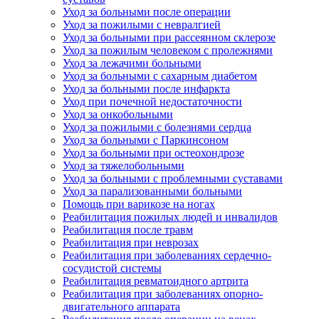
Уход за больными после операции
Уход за пожилыми с невралгией
Уход за больными при рассеянном склерозе
Уход за пожилым человеком с пролежнями
Уход за лежачими больными
Уход за больными с сахарным диабетом
Уход за больными после инфаркта
Уход при почечной недостаточности
Уход за онкобольными
Уход за пожилыми с болезнями сердца
Уход за больными с Паркинсоном
Уход за больными при остеохондрозе
Уход за тяжелобольными
Уход за больными с проблемными суставами
Уход за парализованными больными
Помощь при варикозе на ногах
Реабилитация пожилых людей и инвалидов
Реабилитация после травм
Реабилитация при неврозах
Реабилитация при заболеваниях сердечно-
сосудистой системы
Реабилитация ревматоидного артрита
Реабилитация при заболеваниях опорно-
двигательного аппарата