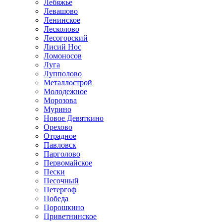
Лебяжье
Левашово
Ленинское
Лесколово
Лесогорский
Лисий Нос
Ломоносов
Луга
Лупполово
Металлострой
Молодежное
Морозова
Мурино
Новое Девяткино
Орехово
Отрадное
Павловск
Парголово
Первомайское
Пески
Песочный
Петергоф
Победа
Порошкино
Приветнинское