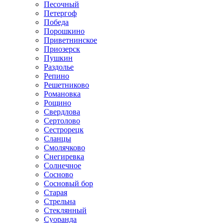
Песочный
Петергоф
Победа
Порошкино
Приветнинское
Приозерск
Пушкин
Раздолье
Репино
Решетниково
Романовка
Рощино
Свердлова
Сертолово
Сестрорецк
Сланцы
Смолячково
Снегиревка
Солнечное
Сосново
Сосновый бор
Старая
Стрельна
Стеклянный
Суоранда