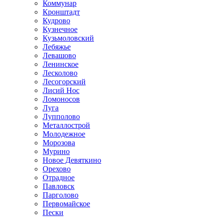
Коммунар
Кронштадт
Кудрово
Кузнечное
Кузьмоловский
Лебяжье
Левашово
Ленинское
Лесколово
Лесогорский
Лисий Нос
Ломоносов
Луга
Лупполово
Металлострой
Молодежное
Морозова
Мурино
Новое Девяткино
Орехово
Отрадное
Павловск
Парголово
Первомайское
Пески