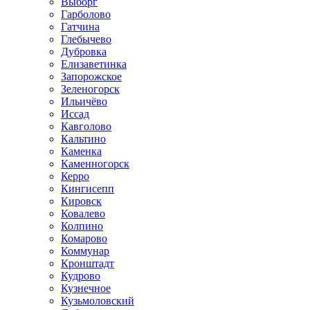
Выборг
Гарболово
Гатчина
Глебычево
Дубровка
Елизаветинка
Запорожское
Зеленогорск
Ильичёво
Иссад
Кавголово
Кальтино
Каменка
Каменногорск
Керро
Кингисепп
Кировск
Ковалево
Колпино
Комарово
Коммунар
Кронштадт
Кудрово
Кузнечное
Кузьмоловский