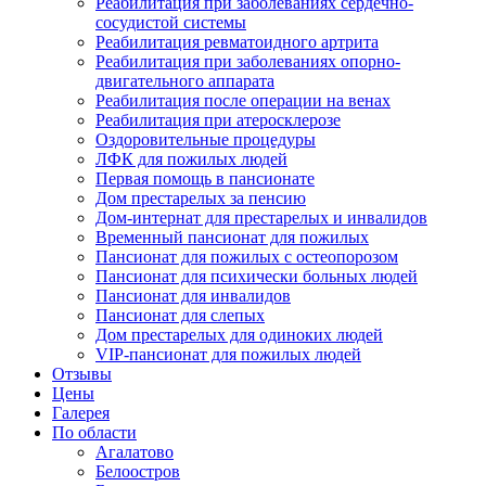
Реабилитация при заболеваниях сердечно-
сосудистой системы
Реабилитация ревматоидного артрита
Реабилитация при заболеваниях опорно-
двигательного аппарата
Реабилитация после операции на венах
Реабилитация при атеросклерозе
Оздоровительные процедуры
ЛФК для пожилых людей
Первая помощь в пансионате
Дом престарелых за пенсию
Дом-интернат для престарелых и инвалидов
Временный пансионат для пожилых
Пансионат для пожилых с остеопорозом
Пансионат для психически больных людей
Пансионат для инвалидов
Пансионат для слепых
Дом престарелых для одиноких людей
VIP-пансионат для пожилых людей
Отзывы
Цены
Галерея
По области
Агалатово
Белоостров