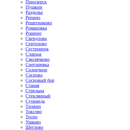
Приозерск
Пушкин
Раздолье
Репино
Решетниково
Романовка
Рощино
Свердлова
Сертолово
Сестрорецк
Сланцы
Смолячково
Снегиревка
Солнечное
Сосново
Сосновый бор
Старая
Стрельна
Стеклянный
Суоранда
Тихвин
Токсово
Тосно
Ушково
Щеглово