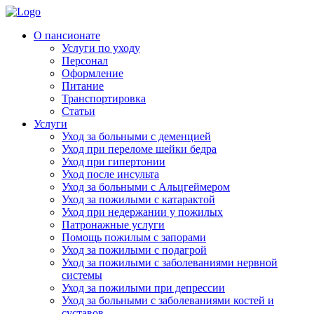
Skip
to
Родительская Усадьба
Пансионат для пожилых людей «Родительская усадьба»
О пансионате
content
Услуги по уходу
Персонал
Оформление
Питание
Транспортировка
Статьи
Услуги
Уход за больными с деменцией
Уход при переломе шейки бедра
Уход при гипертонии
Уход после инсульта
Уход за больными с Альцгеймером
Уход за пожилыми с катарактой
Уход при недержании у пожилых
Патронажные услуги
Помощь пожилым с запорами
Уход за пожилыми с подагрой
Уход за пожилыми с заболеваниями нервной
системы
Уход за пожилыми при депрессии
Уход за больными с заболеваниями костей и
суставов