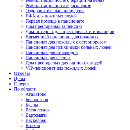
Реабилитация после операции на венах
Реабилитация при атеросклерозе
Оздоровительные процедуры
ЛФК для пожилых людей
Первая помощь в пансионате
Дом престарелых за пенсию
Дом-интернат для престарелых и инвалидов
Временный пансионат для пожилых
Пансионат для пожилых с остеопорозом
Пансионат для психически больных людей
Пансионат для инвалидов
Пансионат для слепых
Дом престарелых для одиноких людей
VIP-пансионат для пожилых людей
Отзывы
Цены
Галерея
По области
Агалатово
Белоостров
Бугры
Всеволожск
Вартемяги
Васкелово
Волхов