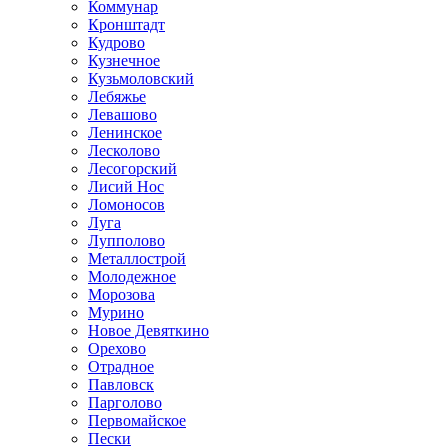
Коммунар
Кронштадт
Кудрово
Кузнечное
Кузьмоловский
Лебяжье
Левашово
Ленинское
Лесколово
Лесогорский
Лисий Нос
Ломоносов
Луга
Лупполово
Металлострой
Молодежное
Морозова
Мурино
Новое Девяткино
Орехово
Отрадное
Павловск
Парголово
Первомайское
Пески