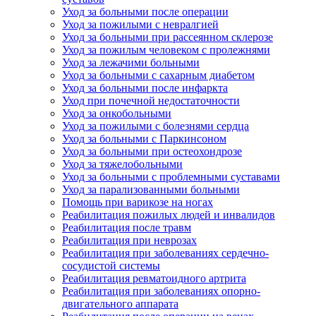
Уход за больными после операции
Уход за пожилыми с невралгией
Уход за больными при рассеянном склерозе
Уход за пожилым человеком с пролежнями
Уход за лежачими больными
Уход за больными с сахарным диабетом
Уход за больными после инфаркта
Уход при почечной недостаточности
Уход за онкобольными
Уход за пожилыми с болезнями сердца
Уход за больными с Паркинсоном
Уход за больными при остеохондрозе
Уход за тяжелобольными
Уход за больными с проблемными суставами
Уход за парализованными больными
Помощь при варикозе на ногах
Реабилитация пожилых людей и инвалидов
Реабилитация после травм
Реабилитация при неврозах
Реабилитация при заболеваниях сердечно-
сосудистой системы
Реабилитация ревматоидного артрита
Реабилитация при заболеваниях опорно-
двигательного аппарата