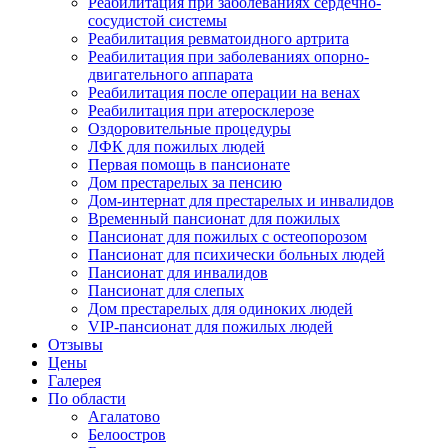
Реабилитация при заболеваниях сердечно-
сосудистой системы
Реабилитация ревматоидного артрита
Реабилитация при заболеваниях опорно-
двигательного аппарата
Реабилитация после операции на венах
Реабилитация при атеросклерозе
Оздоровительные процедуры
ЛФК для пожилых людей
Первая помощь в пансионате
Дом престарелых за пенсию
Дом-интернат для престарелых и инвалидов
Временный пансионат для пожилых
Пансионат для пожилых с остеопорозом
Пансионат для психически больных людей
Пансионат для инвалидов
Пансионат для слепых
Дом престарелых для одиноких людей
VIP-пансионат для пожилых людей
Отзывы
Цены
Галерея
По области
Агалатово
Белоостров