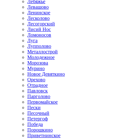
Лебяжье
Левашово
Ленинское
Лесколово
Лесогорский
Лисий Нос
Ломоносов
Луга
Лупполово
Металлострой
Молодежное
Морозова
Мурино
Новое Девяткино
Орехово
Отрадное
Павловск
Парголово
Первомайское
Пески
Песочный
Петергоф
Победа
Порошкино
Приветнинское