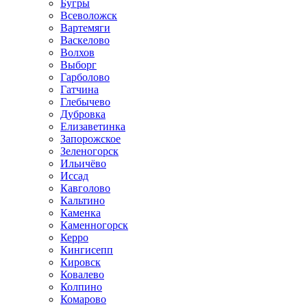
Бугры
Всеволожск
Вартемяги
Васкелово
Волхов
Выборг
Гарболово
Гатчина
Глебычево
Дубровка
Елизаветинка
Запорожское
Зеленогорск
Ильичёво
Иссад
Кавголово
Кальтино
Каменка
Каменногорск
Керро
Кингисепп
Кировск
Ковалево
Колпино
Комарово