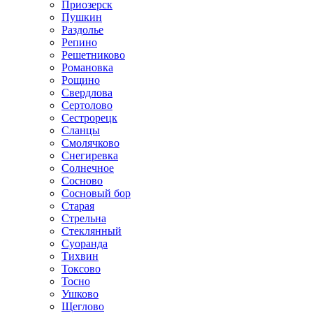
Приозерск
Пушкин
Раздолье
Репино
Решетниково
Романовка
Рощино
Свердлова
Сертолово
Сестрорецк
Сланцы
Смолячково
Снегиревка
Солнечное
Сосново
Сосновый бор
Старая
Стрельна
Стеклянный
Суоранда
Тихвин
Токсово
Тосно
Ушково
Щеглово