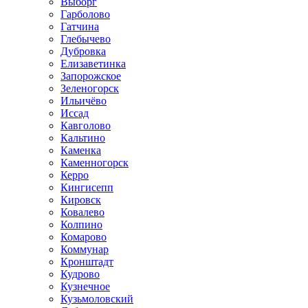
Выборг
Гарболово
Гатчина
Глебычево
Дубровка
Елизаветинка
Запорожское
Зеленогорск
Ильичёво
Иссад
Кавголово
Кальтино
Каменка
Каменногорск
Керро
Кингисепп
Кировск
Ковалево
Колпино
Комарово
Коммунар
Кронштадт
Кудрово
Кузнечное
Кузьмоловский