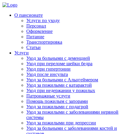
Skip
to
Родительская Усадьба
Пансионат для пожилых людей «Родительская усадьба»
О пансионате
content
Услуги по уходу
Персонал
Оформление
Питание
Транспортировка
Статьи
Услуги
Уход за больными с деменцией
Уход при переломе шейки бедра
Уход при гипертонии
Уход после инсульта
Уход за больными с Альцгеймером
Уход за пожилыми с катарактой
Уход при недержании у пожилых
Патронажные услуги
Помощь пожилым с запорами
Уход за пожилыми с подагрой
Уход за пожилыми с заболеваниями нервной
системы
Уход за пожилыми при депрессии
Уход за больными с заболеваниями костей и
суставов