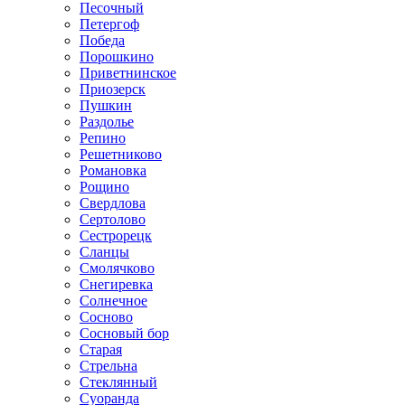
Песочный
Петергоф
Победа
Порошкино
Приветнинское
Приозерск
Пушкин
Раздолье
Репино
Решетниково
Романовка
Рощино
Свердлова
Сертолово
Сестрорецк
Сланцы
Смолячково
Снегиревка
Солнечное
Сосново
Сосновый бор
Старая
Стрельна
Стеклянный
Суоранда