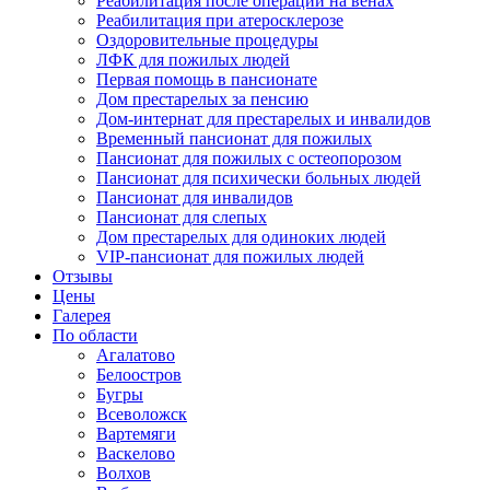
Реабилитация после операции на венах
Реабилитация при атеросклерозе
Оздоровительные процедуры
ЛФК для пожилых людей
Первая помощь в пансионате
Дом престарелых за пенсию
Дом-интернат для престарелых и инвалидов
Временный пансионат для пожилых
Пансионат для пожилых с остеопорозом
Пансионат для психически больных людей
Пансионат для инвалидов
Пансионат для слепых
Дом престарелых для одиноких людей
VIP-пансионат для пожилых людей
Отзывы
Цены
Галерея
По области
Агалатово
Белоостров
Бугры
Всеволожск
Вартемяги
Васкелово
Волхов