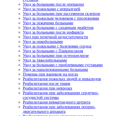
Уход за больными после операции
Уход за пожилыми с невралгией
Уход за больными при рассеянном склерозе
Уход за пожилым человеком с пролежнями
Уход за лежачими больными
Уход за больными с сахарным диабетом
Уход за больными после инфаркта
Уход при почечной недостаточности
Уход за онкобольными
Уход за пожилыми с болезнями сердца
Уход за больными с Паркинсоном
Уход за больными при остеохондрозе
Уход за тяжелобольными
Уход за больными с проблемными суставами
Уход за парализованными больными
Помощь при варикозе на ногах
Реабилитация пожилых людей и инвалидов
Реабилитация после травм
Реабилитация при неврозах
Реабилитация при заболеваниях сердечно-
сосудистой системы
Реабилитация ревматоидного артрита
Реабилитация при заболеваниях опорно-
двигательного аппарата