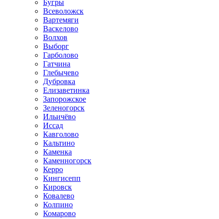
Бугры
Всеволожск
Вартемяги
Васкелово
Волхов
Выборг
Гарболово
Гатчина
Глебычево
Дубровка
Елизаветинка
Запорожское
Зеленогорск
Ильичёво
Иссад
Кавголово
Кальтино
Каменка
Каменногорск
Керро
Кингисепп
Кировск
Ковалево
Колпино
Комарово