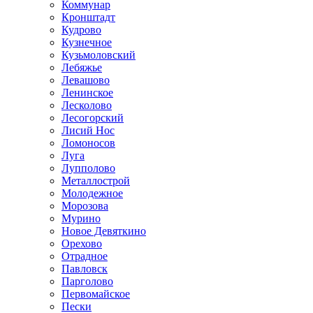
Коммунар
Кронштадт
Кудрово
Кузнечное
Кузьмоловский
Лебяжье
Левашово
Ленинское
Лесколово
Лесогорский
Лисий Нос
Ломоносов
Луга
Лупполово
Металлострой
Молодежное
Морозова
Мурино
Новое Девяткино
Орехово
Отрадное
Павловск
Парголово
Первомайское
Пески