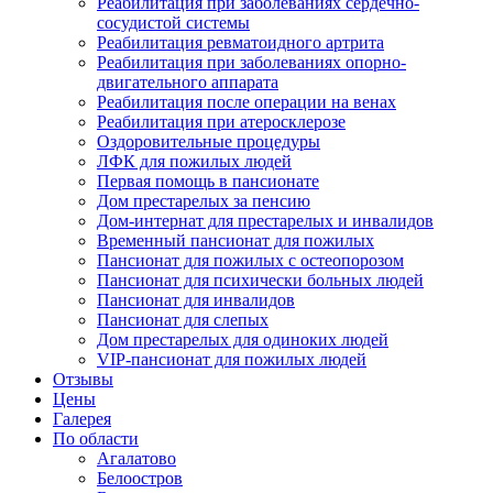
Реабилитация при заболеваниях сердечно-
сосудистой системы
Реабилитация ревматоидного артрита
Реабилитация при заболеваниях опорно-
двигательного аппарата
Реабилитация после операции на венах
Реабилитация при атеросклерозе
Оздоровительные процедуры
ЛФК для пожилых людей
Первая помощь в пансионате
Дом престарелых за пенсию
Дом-интернат для престарелых и инвалидов
Временный пансионат для пожилых
Пансионат для пожилых с остеопорозом
Пансионат для психически больных людей
Пансионат для инвалидов
Пансионат для слепых
Дом престарелых для одиноких людей
VIP-пансионат для пожилых людей
Отзывы
Цены
Галерея
По области
Агалатово
Белоостров