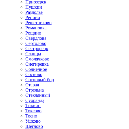
Приозерск
Пушкин
Раздолье
Репино
Решетниково
Романовка
Рощино
Свердлова
Сертолово
Сестрорецк
Сланцы
Смолячково
Снегиревка
Солнечное
Сосново
Сосновый бор
Старая
Стрельна
Стеклянный
Суоранда
Тихвин
Токсово
Тосно
Ушково
Щеглово