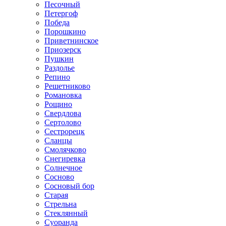
Песочный
Петергоф
Победа
Порошкино
Приветнинское
Приозерск
Пушкин
Раздолье
Репино
Решетниково
Романовка
Рощино
Свердлова
Сертолово
Сестрорецк
Сланцы
Смолячково
Снегиревка
Солнечное
Сосново
Сосновый бор
Старая
Стрельна
Стеклянный
Суоранда