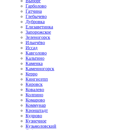
Выборг
Гарболово
Гатчина
Глебычево
Дубровка
Елизаветинка
Запорожское
Зеленогорск
Ильичёво
Иссад
Кавголово
Кальтино
Каменка
Каменногорск
Керро
Кингисепп
Кировск
Ковалево
Колпино
Комарово
Коммунар
Кронштадт
Кудрово
Кузнечное
Кузьмоловский