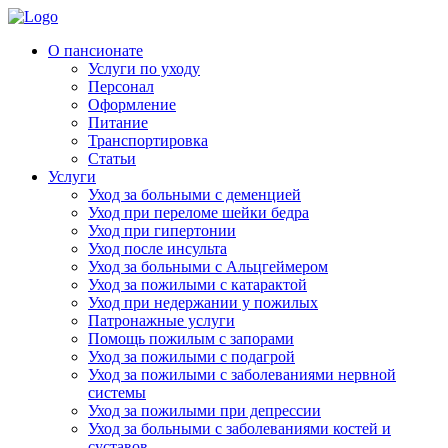
Skip
to
Родительская Усадьба
Пансионат для пожилых людей «Родительская усадьба»
О пансионате
content
Услуги по уходу
Персонал
Оформление
Питание
Транспортировка
Статьи
Услуги
Уход за больными с деменцией
Уход при переломе шейки бедра
Уход при гипертонии
Уход после инсульта
Уход за больными с Альцгеймером
Уход за пожилыми с катарактой
Уход при недержании у пожилых
Патронажные услуги
Помощь пожилым с запорами
Уход за пожилыми с подагрой
Уход за пожилыми с заболеваниями нервной
системы
Уход за пожилыми при депрессии
Уход за больными с заболеваниями костей и
суставов