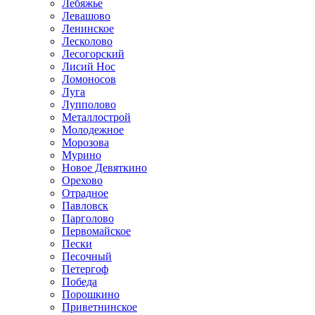
Лебяжье
Левашово
Ленинское
Лесколово
Лесогорский
Лисий Нос
Ломоносов
Луга
Лупполово
Металлострой
Молодежное
Морозова
Мурино
Новое Девяткино
Орехово
Отрадное
Павловск
Парголово
Первомайское
Пески
Песочный
Петергоф
Победа
Порошкино
Приветнинское